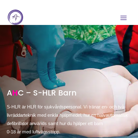
A
H
C – S-HLR Barn
S-HLR är HLR för sjukvårdspersonal. Vi tränar en- och två-
livräddarteknik med enkla hjälpmedel, hur en halvautomatisk
defibrillator används samt hur du hjälper ett barn
0-18 år med luftvägsstopp.