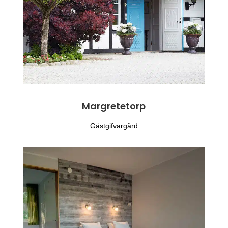
Margretetorp
Gästgifvargård