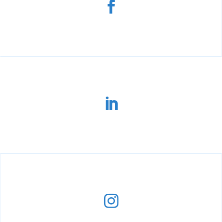


