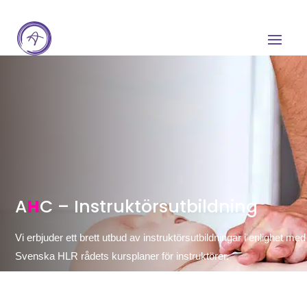
A
H
C – Instruktörsutbildning
Vi erbjuder ett brett utbud av instruktörsutbildningar i enlighet med
Svenska HLR rådets kursplaner för instruktörer.