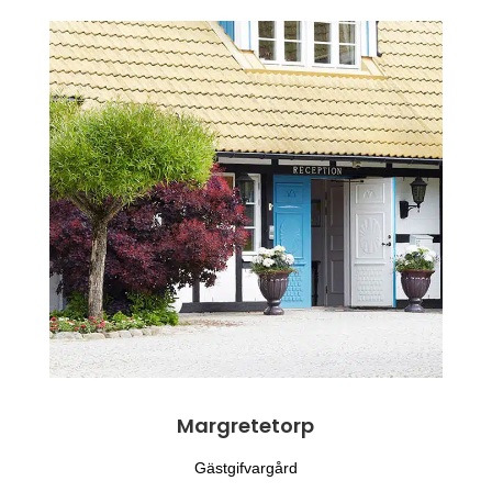
Margretetorp
Gästgifvargård