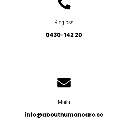

Ring oss
0430-142 20

Maila
info@abouthumancare.se