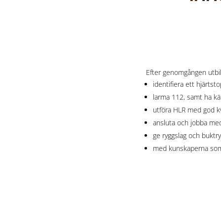
Efter genomgången utbil
identifiera ett hjärtst
larma 112, samt ha k
utföra HLR med god kv
ansluta och jobba med 
ge ryggslag och buktry
med kunskaperna som g