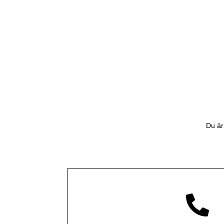
Du är
