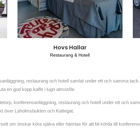
Hovs Hallar
Restaurang & Hotell
sanläggning, restaurang och hotell samlat under ett och samma tack.
uta en god kopp kaffe i lugn atmosfär.
etorp, konferensanläggning, restaurang och hotell under ett och samma
kt över Laholmsbukten och Kattegat.
ett om önskar köra själva eller hämtas för att bli körda till konfere