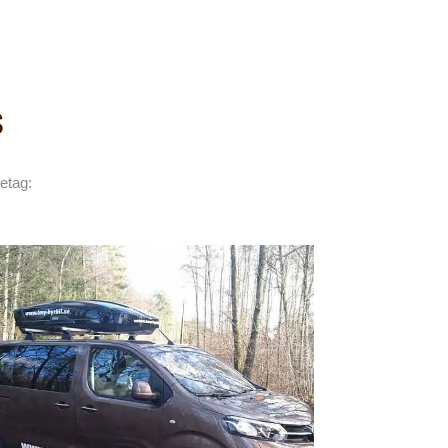
s
etag: