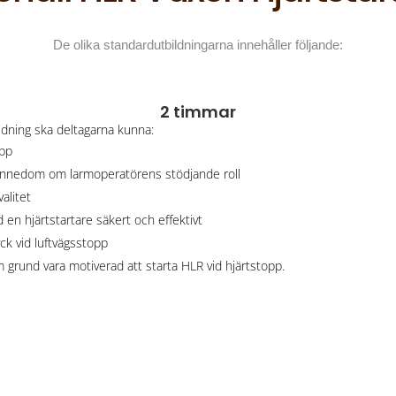
De olika standardutbildningarna innehåller följande:
2 timmar
dning ska deltagarna kunna:
opp
ännedom om larmoperatörens stödjande roll
alitet
en hjärtstartare säkert och effektivt
ck vid luftvägsstopp
rund vara motiverad att starta HLR vid hjärtstopp.