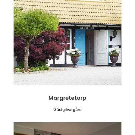
Margretetorp
Gästgifvargård