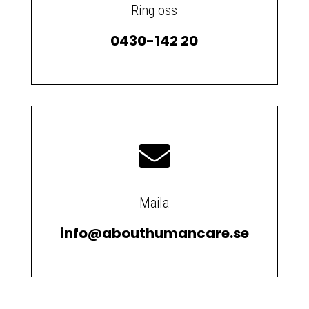
Ring oss
0430-142 20

Maila
info@abouthumancare.se