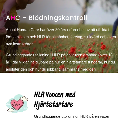
A
H
C – Blödningskontroll
About Human Care har över 30 års erfarenhet av att utbilda i
första hjälpen och HLR för allmänhet, företag, sjukvård och även
nya instruktörer.
Grundläggande utbildning i HLR på en vuxen drabbad (över 18
år), där vi går lite djupare på hur en hjärtstartare fungerar, hur du
ansluter den och hur du jobbar tillsammans med den.
HLR Vuxen med
Hjärtstartare
Grundläggande utbildning i HLR på en vuxen