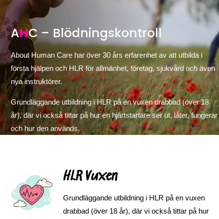
A
H
C – Blödningskontroll
About Human Care har över 30 års erfarenhet av att utbilda i
första hjälpen och HLR för allmänhet, företag, sjukvård och även
nya instruktörer.
Grundläggande utbildning i HLR på en vuxen drabbad (över 18
år), där vi också tittar på hur en hjärtstartare ser ut, låter, fungerar
och hur den används.
HLR Vuxen
Grundläggande utbildning i HLR på en vuxen
drabbad (över 18 år), där vi också tittar på hur