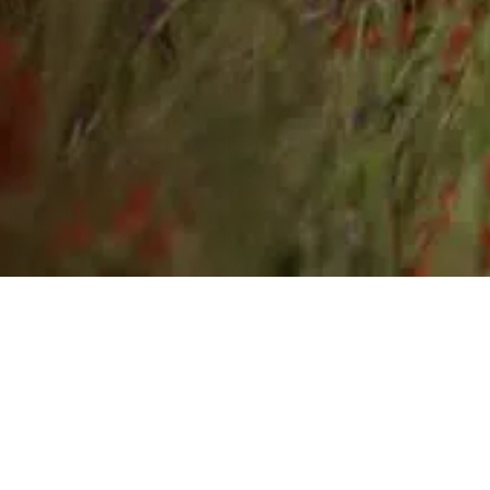
Hässleholm
HLR Vuxen