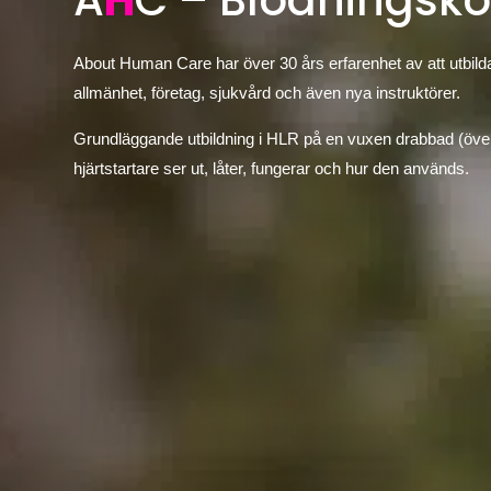
A
H
C – Blödningsko
About Human Care har över 30 års erfarenhet av att utbilda
allmänhet, företag, sjukvård och även nya instruktörer.
Grundläggande utbildning i HLR på en vuxen drabbad (över 1
hjärtstartare ser ut, låter, fungerar och hur den används.