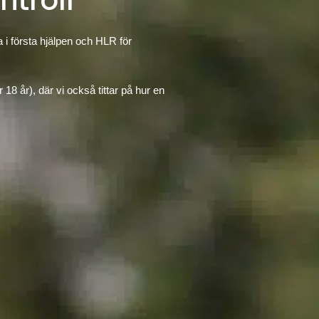
ntroll
 i första hjälpen och HLR för
8 år), där vi också tittar på hur en