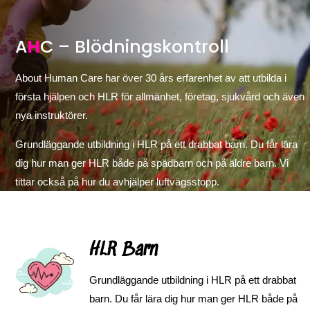
A
H
C – Blödningskontroll
About Human Care har över 30 års erfarenhet av att utbilda i
första hjälpen och HLR för allmänhet, företag, sjukvård och även
nya instruktörer.
Grundläggande utbildning i HLR på ett drabbat barn. Du får lära
dig hur man ger HLR både på spädbarn och på äldre barn. Vi
tittar också på hur du avhjälper luftvägsstopp.
HLR Barn
Grundläggande utbildning i HLR på ett drabbat
barn. Du får lära dig hur man ger HLR både på