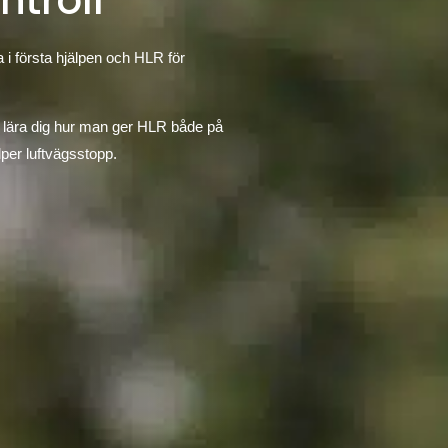
ntroll
 i första hjälpen och HLR för
r lära dig hur man ger HLR både på
lper luftvägsstopp.