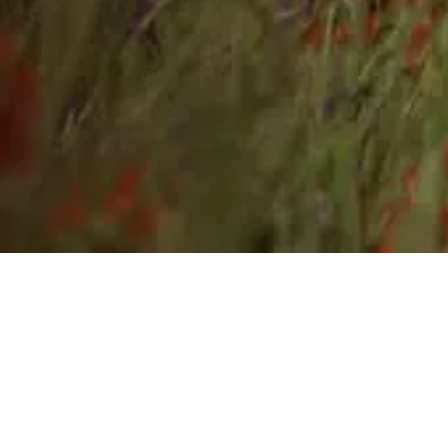
Lomma
HLR Barn