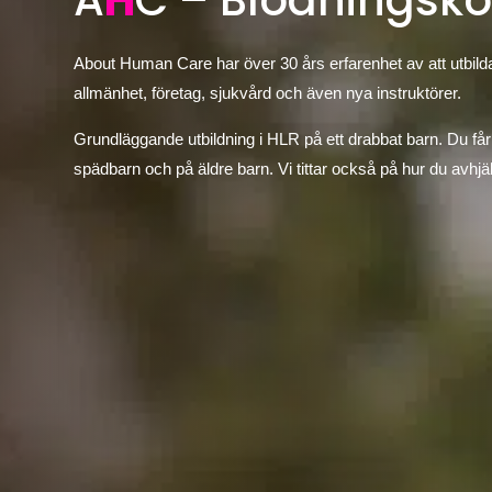
A
H
C – Blödningsko
About Human Care har över 30 års erfarenhet av att utbilda
allmänhet, företag, sjukvård och även nya instruktörer.
Grundläggande utbildning i HLR på ett drabbat barn. Du få
spädbarn och på äldre barn. Vi tittar också på hur du avhjä