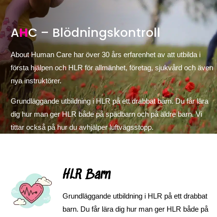
A
H
C – Blödningskontroll
About Human Care har över 30 års erfarenhet av att utbilda i
första hjälpen och HLR för allmänhet, företag, sjukvård och även
nya instruktörer.
Grundläggande utbildning i HLR på ett drabbat barn. Du får lära
dig hur man ger HLR både på spädbarn och på äldre barn. Vi
tittar också på hur du avhjälper luftvägsstopp.
HLR Barn
Grundläggande utbildning i HLR på ett drabbat
barn. Du får lära dig hur man ger HLR både på