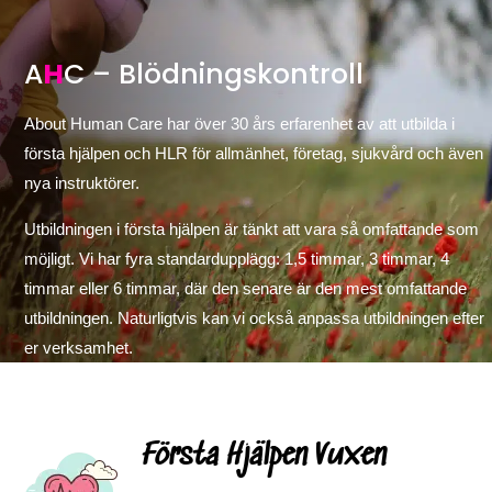
A
H
C – Blödningskontroll
About Human Care har över 30 års erfarenhet av att utbilda i
första hjälpen och HLR för allmänhet, företag, sjukvård och även
nya instruktörer.
Utbildningen i första hjälpen är tänkt att vara så omfattande som
möjligt. Vi har fyra standardupplägg: 1,5 timmar, 3 timmar, 4
timmar eller 6 timmar, där den senare är den mest omfattande
utbildningen. Naturligtvis kan vi också anpassa utbildningen efter
er verksamhet.
Första Hjälpen Vuxen