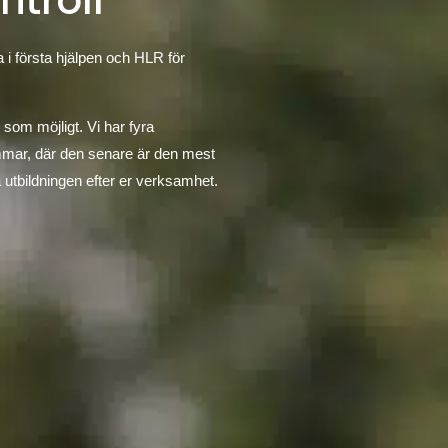
ntroll
 i första hjälpen och HLR för
 som möjligt. Vi har fyra
immar, där den senare är den mest
 utbildningen efter er verksamhet.