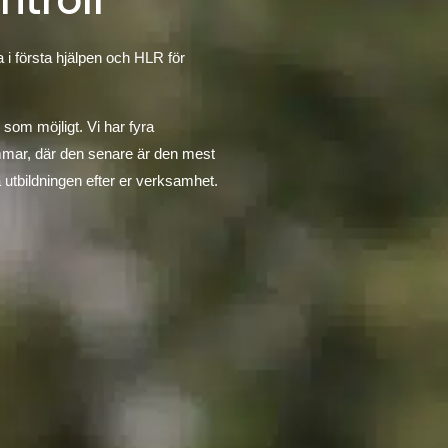
ntroll
 i första hjälpen och HLR för
 som möjligt. Vi har fyra
immar, där den senare är den mest
 utbildningen efter er verksamhet.