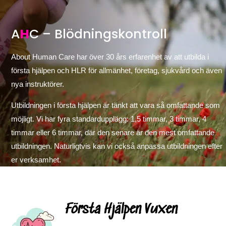
A
H
C – Blödningskontroll
About Human Care har över 30 års erfarenhet av att utbilda i
första hjälpen och HLR för allmänhet, företag, sjukvård och även
nya instruktörer.
Utbildningen i första hjälpen är tänkt att vara så omfattande som
möjligt. Vi har fyra standardupplägg: 1,5 timmar, 3 timmar, 4
timmar eller 6 timmar, där den senare är den mest omfattande
utbildningen. Naturligtvis kan vi också anpassa utbildningen efter
er verksamhet.
Första Hjälpen Vuxen