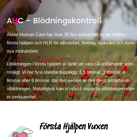
A
H
C – Blödningskontroll
About Human Care har över 30 års erfarenhet av att utbilda i
första hjälpen och HLR för allmänhet, företag, sjukvård och även
nya instruktörer.
Utbildningen i första hjälpen är tänkt att vara så omfattande som
möjligt. Vi har fyra standardupplägg: 1,5 timmar, 3 timmar, 4
timmar eller 6 timmar, där den senare är den mest omfattande
utbildningen. Naturligtvis kan vi också anpassa utbildningen efter
er verksamhet.
Första Hjälpen Vuxen