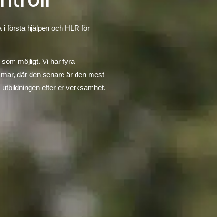
ntroll
 i första hjälpen och HLR för
 som möjligt. Vi har fyra
immar, där den senare är den mest
 utbildningen efter er verksamhet.