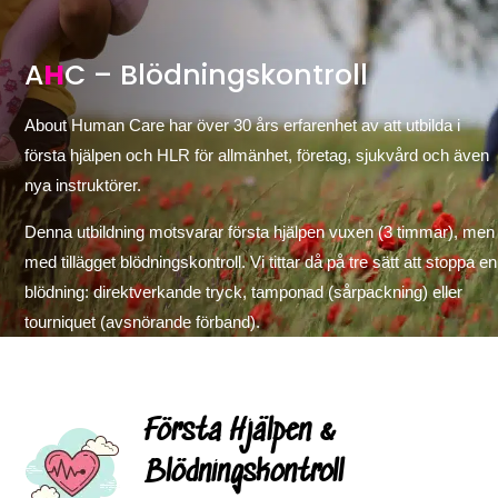
A
H
C – Blödningskontroll
About Human Care har över 30 års erfarenhet av att utbilda i
första hjälpen och HLR för allmänhet, företag, sjukvård och även
nya instruktörer.
Denna utbildning motsvarar första hjälpen vuxen (3 timmar), men
med tillägget blödningskontroll. Vi tittar då på tre sätt att stoppa en
blödning: direktverkande tryck, tamponad (sårpackning) eller
tourniquet (avsnörande förband).
Första Hjälpen &
Blödningskontroll