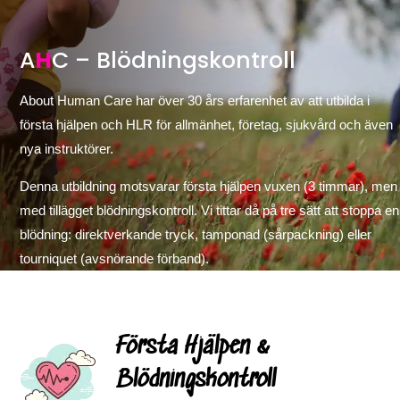
A
H
C – Blödningskontroll
About Human Care har över 30 års erfarenhet av att utbilda i
första hjälpen och HLR för allmänhet, företag, sjukvård och även
nya instruktörer.
Denna utbildning motsvarar första hjälpen vuxen (3 timmar), men
med tillägget blödningskontroll. Vi tittar då på tre sätt att stoppa en
blödning: direktverkande tryck, tamponad (sårpackning) eller
tourniquet (avsnörande förband).
Första Hjälpen &
Blödningskontroll