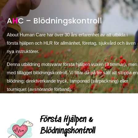
A
H
C – Blödningskontroll
About Human Care har över 30 års erfarenhet av att utbilda i
första hjälpen och HLR för allmänhet, företag, sjukvård och även
nya instruktörer.
Denna utbildning motsvarar första hjälpen vuxen (3 timmar), men
med tillägget blödningskontroll. Vi tittar då på tre sätt att stoppa en
blödning: direktverkande tryck, tamponad (sårpackning) eller
tourniquet (avsnörande förband).
Första Hjälpen &
Blödningskontroll