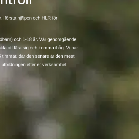
ntroll
 i första hjälpen och HLR för
(spädbarn) och 1-18 år. Vår genomgående
kla att lära sig och komma ihåg. Vi har
 6 timmar, där den senare är den mest
 utbildningen efter er verksamhet.