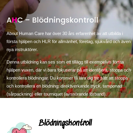
A
H
C – Blödningskontroll
About Human Care har över 30 års erfarenhet av att utbilda i
första hjälpen och HLR för allmänhet, företag, sjukvård och även
nya instruktörer.
Denna utbildning kan ses som ett tillägg till exempelvis första
hjälpen vuxen, där vi bara fokuserar på att identifiera, stoppa och
kontrollera blödningar. Du kommer få lära dig tre sätt att stoppa
och kontrollera en blödning: direktverkande tryck, tamponad
(sårpackning) eller tourniquet (avsnörande förband).
Blödningskontroll