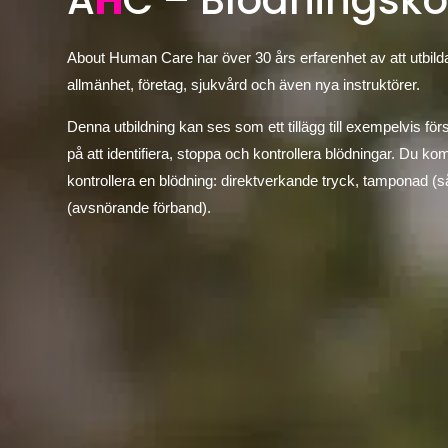
A
H
C – Blödningsko
About Human Care har över 30 års erfarenhet av att utbilda
allmänhet, företag, sjukvård och även nya instruktörer.
Denna utbildning kan ses som ett tillägg till exempelvis för
på att identifiera, stoppa och kontrollera blödningar. Du kom
kontrollera en blödning: direktverkande tryck, tamponad (så
(avsnörande förband).