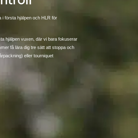
ntroll
 i första hjälpen och HLR för
sta hjälpen vuxen, där vi bara fokuserar
mer få lära dig tre sätt att stoppa och
rpackning) eller tourniquet