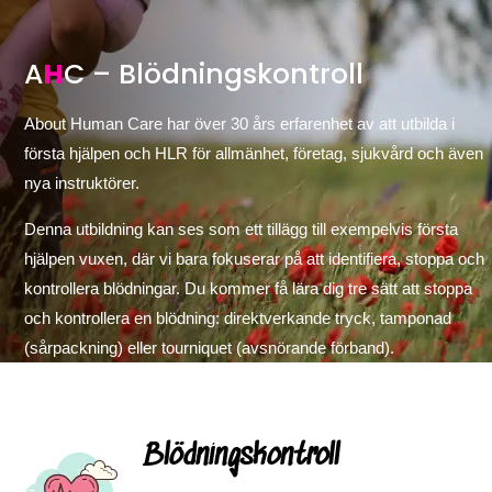
A
H
C – Blödningskontroll
About Human Care har över 30 års erfarenhet av att utbilda i
första hjälpen och HLR för allmänhet, företag, sjukvård och även
nya instruktörer.
Denna utbildning kan ses som ett tillägg till exempelvis första
hjälpen vuxen, där vi bara fokuserar på att identifiera, stoppa och
kontrollera blödningar. Du kommer få lära dig tre sätt att stoppa
och kontrollera en blödning: direktverkande tryck, tamponad
(sårpackning) eller tourniquet (avsnörande förband).
Blödningskontroll