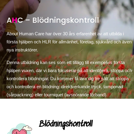
A
H
C – Blödningskontroll
About Human Care har över 30 års erfarenhet av att utbilda i
första hjälpen och HLR för allmänhet, företag, sjukvård och även
nya instruktörer.
Denna utbildning kan ses som ett tillägg till exempelvis första
hjälpen vuxen, där vi bara fokuserar på att identifiera, stoppa och
kontrollera blödningar. Du kommer få lära dig tre sätt att stoppa
och kontrollera en blödning: direktverkande tryck, tamponad
(sårpackning) eller tourniquet (avsnörande förband).
Blödningskontroll